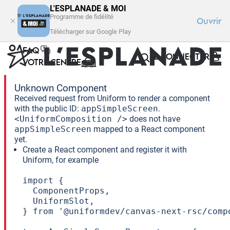
L'ESPLANADE & MOI
Programme de fidélité
Ouvrir
Télécharger sur Google Play
FAQ
SE CONNECTER
VOTRE CENTRE
Unknown Component
Received request from Uniform to render a component
with the public ID:
appSimpleScreen
.
<UniformComposition />
does not have
appSimpleScreen
mapped to a React component
yet.
Create a React component and register it with
Uniform, for example
import {

  ComponentProps,

  UniformSlot,

} from '@uniformdev/canvas-next-rsc/compo