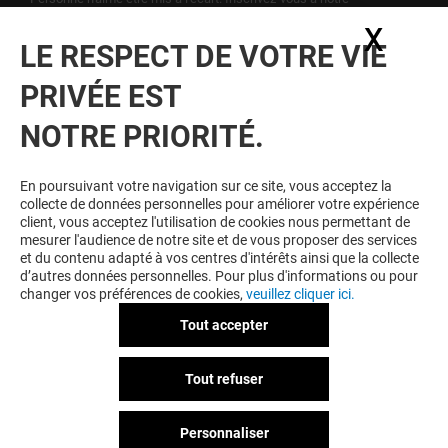
newsletter pour ne rien rater de notre actualité.
X
Masq
LE RESPECT DE VOTRE VIE
Voir notre politique de protection des
PRIVÉE EST
données personelles
.
NOTRE PRIORITÉ.
TOUJOURS GAGNANT EN ÉTANT
FIDELE
En poursuivant votre navigation sur ce site, vous acceptez la
collecte de données personnelles pour améliorer votre expérience
Devenez membre de L'esplanade pour bénéficier
client, vous acceptez l'utilisation de cookies nous permettant de
d'avantages, d'offres et de services exclusifs dans
mesurer l'audience de notre site et de vous proposer des services
votre Centre Commercial L'esplanade et chez nos
et du contenu adapté à vos centres d'intérêts ainsi que la collecte
partenaires.
d’autres données personnelles. Pour plus d'informations ou pour
changer vos préférences de cookies,
veuillez cliquer ici.
Tout accepter
CGU
Mentions légales
Données personnelles
Tout refuser
Règlement Intérieur
Personnaliser