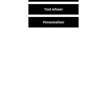
Tout refuser
Personnaliser
Vous avez quitté L'esplanade ?
L'aventure continue sur les
réseaux sociaux !