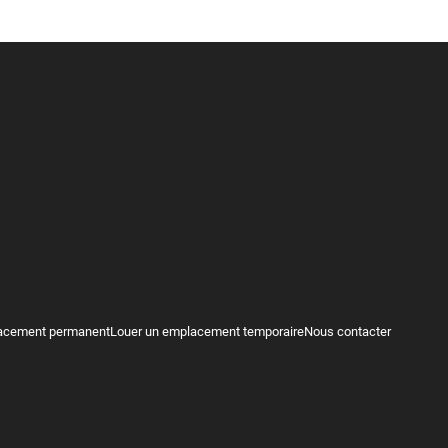
acement permanent
Louer un emplacement temporaire
Nous contacter