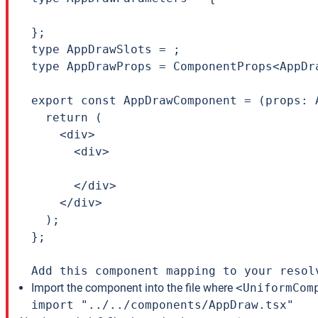
};

type AppDrawSlots = ;

type AppDrawProps = ComponentProps<AppDr
export const AppDrawComponent = (props: A
  return (

    <div>

      <div>

      </div>

    </div>

  );

};

Add this component mapping to your resol
Import the component into the file where
<UniformCom
import "../../components/AppDraw.tsx"