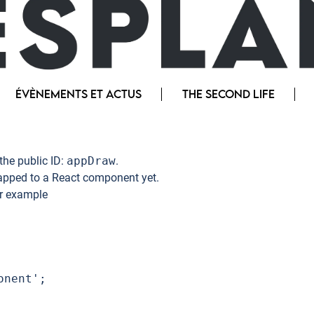
ÉVÈNEMENTS ET ACTUS
THE SECOND LIFE
the public ID:
appDraw
.
pped to a React component yet.
or example
nent';
