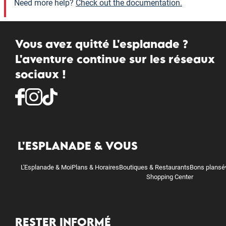
Need more help?
Check out the documentation.
Vous avez quitté L'esplanade ?
L'aventure continue sur les réseaux
sociaux !
L'ESPLANADE & VOUS
L'Esplanade & Moi
Plans & Horaires
Boutiques & Restaurants
Bons plans
é
Shopping Center
RESTER INFORMÉ