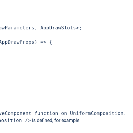
awParameters, AppDrawSlots>;

ppDrawProps) => {

veComponent function on UniformComposition.
position />
is defined, for example