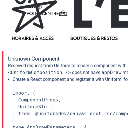
FAQ
VOTRE CENTRE
HORAIRES & ACCÈS
BOUTIQUES & RESTOS
Unknown Component
Received request from Uniform to render a component with 
<UniformComposition />
does not have
appDraw
ma
Create a React component and register it with Uniform, f
import {

  ComponentProps,

  UniformSlot,

} from '@uniformdev/canvas-next-rsc/compo
type AppDrawParameters = {
