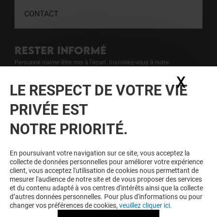
CONTACT
RESTER INFORMÉ
Personne n'aime être mis à l'écart. Inscrivez-vous à notre
newsletter pour ne rien rater de notre actualité.
X
Masq
LE RESPECT DE VOTRE VIE
Voir notre politique de protection des
PRIVÉE EST
données personelles
.
NOTRE PRIORITÉ.
TOUJOURS GAGNANT EN ÉTANT
FIDELE
En poursuivant votre navigation sur ce site, vous acceptez la
collecte de données personnelles pour améliorer votre expérience
Devenez membre de L'esplanade pour bénéficier
client, vous acceptez l'utilisation de cookies nous permettant de
d'avantages, d'offres et de services exclusifs dans
mesurer l'audience de notre site et de vous proposer des services
votre Centre Commercial L'esplanade et chez nos
et du contenu adapté à vos centres d'intérêts ainsi que la collecte
partenaires.
d’autres données personnelles. Pour plus d'informations ou pour
changer vos préférences de cookies,
veuillez cliquer ici.