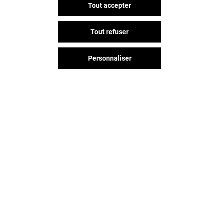
Tout accepter
CIACO
Tout refuser
-10% SUR L'ARTICLE LE PLUS
CHER*
Personnaliser
Valable du 01/01/26 au 31/12/26
EXCLUSIVITÉ L'ESPLANADE & MOI
VOIR LE DETAIL
Vous avez quitté L'esplanade ?
L'aventure continue sur les
réseaux sociaux !