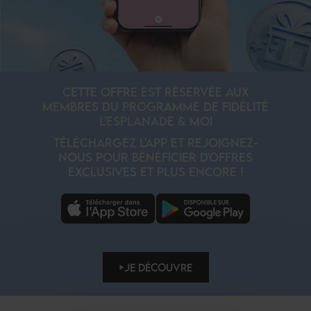
CETTE OFFRE EST RÉSERVÉE AUX
MEMBRES DU PROGRAMME DE FIDÉLITÉ
L'ESPLANADE & MOI
TÉLÉCHARGEZ L'APP ET REJOIGNEZ-
NOUS POUR BÉNÉFICIER D'OFFRES
EXCLUSIVES ET PLUS ENCORE !
JE DÉCOUVRE