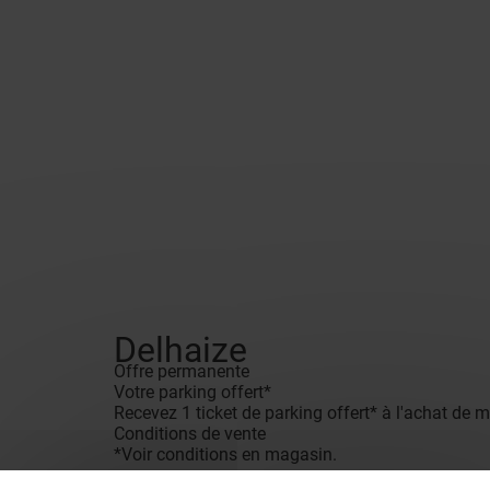
Delhaize
Offre permanente
Votre parking offert*
Recevez 1 ticket de parking offert* à l'achat de m
Conditions de vente
*Voir conditions en magasin.