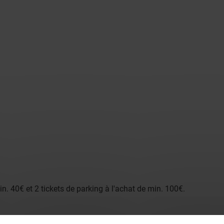
in. 40€ et 2 tickets de parking à l'achat de min. 100€.