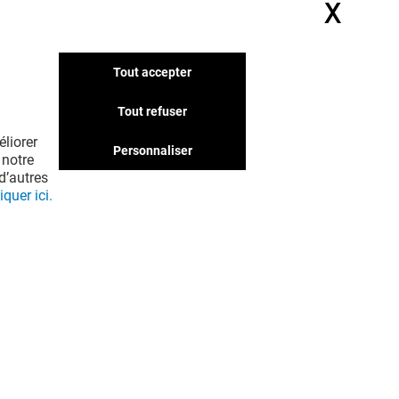
X
Masq
Tout accepter
Tout refuser
liorer
Personnaliser
 notre
d’autres
iquer ici.