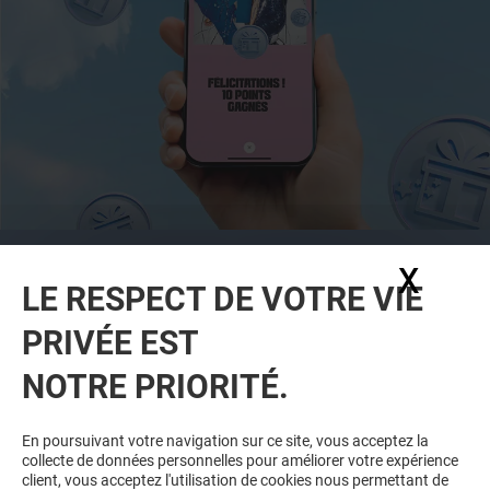
CETTE OFFRE EST RÉSERVÉE AUX
X
Masq
MEMBRES DU PROGRAMME DE FIDÉLITÉ
LE RESPECT DE VOTRE VIE
L'ESPLANADE & MOI
PRIVÉE EST
TÉLÉCHARGEZ L'APP ET REJOIGNEZ-
NOUS POUR BÉNÉFICIER D'OFFRES
NOTRE PRIORITÉ.
EXCLUSIVES ET PLUS ENCORE !
En poursuivant votre navigation sur ce site, vous acceptez la
collecte de données personnelles pour améliorer votre expérience
client, vous acceptez l'utilisation de cookies nous permettant de