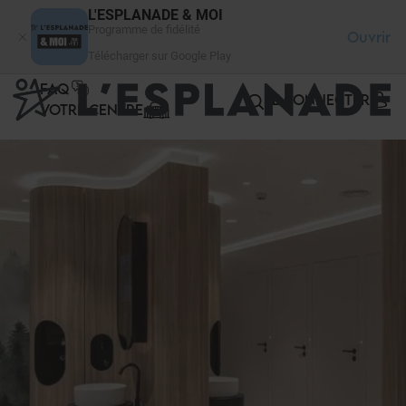
Panneau de gestion des cookies
L'ESPLANADE & MOI
Programme de fidélité
Ouvrir
Télécharger sur Google Play
FAQ
SE CONNECTER
VOTRE CENTRE