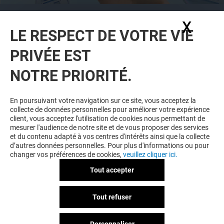
CETTE OFFRE EST RÉSERVÉE AUX
X
Masq
MEMBRES DU PROGRAMME DE FIDÉLITÉ
LE RESPECT DE VOTRE VIE
L'ESPLANADE & MOI
PRIVÉE EST
TÉLÉCHARGEZ L'APP ET REJOIGNEZ-
NOUS POUR BÉNÉFICIER D'OFFRES
NOTRE PRIORITÉ.
EXCLUSIVES ET PLUS ENCORE !
En poursuivant votre navigation sur ce site, vous acceptez la
collecte de données personnelles pour améliorer votre expérience
client, vous acceptez l'utilisation de cookies nous permettant de
mesurer l'audience de notre site et de vous proposer des services
et du contenu adapté à vos centres d'intérêts ainsi que la collecte
JE DÉCOUVRE
d’autres données personnelles. Pour plus d'informations ou pour
changer vos préférences de cookies,
veuillez cliquer ici.
Tout accepter
Tout refuser