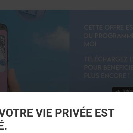
CETTE OFFRE E
DU PROGRAMME 
MOI
TÉLÉCHARGEZ L
POUR BÉNÉFICIE
PLUS ENCORE !
VOTRE VIE PRIVÉE EST
JE DÉCOUVRE
É.