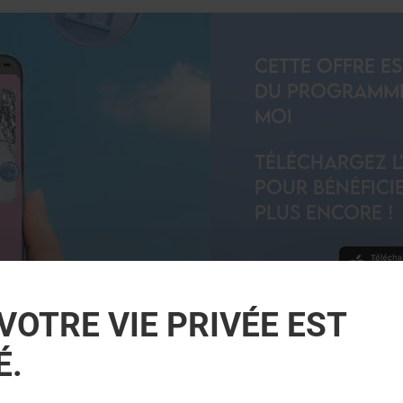
CETTE OFFRE E
DU PROGRAMME 
MOI
TÉLÉCHARGEZ L
POUR BÉNÉFICIE
PLUS ENCORE !
VOTRE VIE PRIVÉE EST
JE DÉCOUVRE
É.