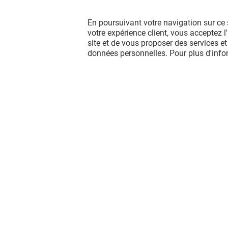
En poursuivant votre navigation sur ce 
votre expérience client, vous acceptez 
site et de vous proposer des services et
données personnelles. Pour plus d'inf
LAURA TODD
SCOPA
Fermé
Fermé
Vous avez quitté L'esplanade ?
L'aventure continue sur les réseaux
sociaux !