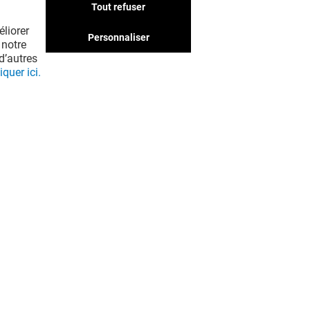
boutiques qui pourraient
Tout refuser
vous intéresser. Ne passez
liorer
pas à côté !
Personnaliser
 notre
d’autres
iquer ici.
EN VOIR PLUS ! (17)