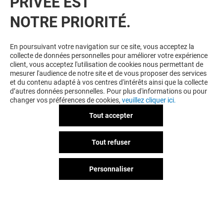
PRIVÉE EST
NOTRE PRIORITÉ.
VOUS EN VOULEZ PLUS ? VOUS
En poursuivant votre navigation sur ce site, vous acceptez la
collecte de données personnelles pour améliorer votre expérience
POURRIEZ AUSSI AIMER
client, vous acceptez l'utilisation de cookies nous permettant de
mesurer l'audience de notre site et de vous proposer des services
et du contenu adapté à vos centres d'intérêts ainsi que la collecte
d’autres données personnelles. Pour plus d'informations ou pour
changer vos préférences de cookies,
veuillez cliquer ici.
Tout accepter
Tout refuser
Personnaliser
NOOZ
DI BEAUTY&C
Fermé
Fermé