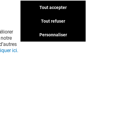
Tout accepter
Nous avons d'autres
boutiques qui pourraient
Tout refuser
vous intéresser. Ne passez
liorer
pas à côté !
Personnaliser
 notre
d’autres
iquer ici.
EN VOIR PLUS ! (20)