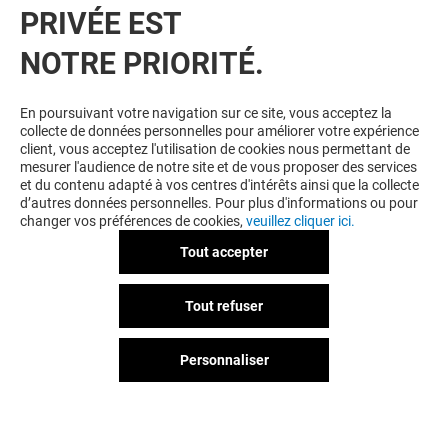
PRIVÉE EST
NOTRE PRIORITÉ.
VOUS EN VOULEZ PLUS ? VOUS
En poursuivant votre navigation sur ce site, vous acceptez la
collecte de données personnelles pour améliorer votre expérience
POURRIEZ AUSSI AIMER
client, vous acceptez l'utilisation de cookies nous permettant de
mesurer l'audience de notre site et de vous proposer des services
et du contenu adapté à vos centres d'intérêts ainsi que la collecte
d’autres données personnelles. Pour plus d'informations ou pour
changer vos préférences de cookies,
veuillez cliquer ici.
Tout accepter
Tout refuser
Personnaliser
MAISON 123
TAPE À L'ŒIL
Ouvert
Ouvert