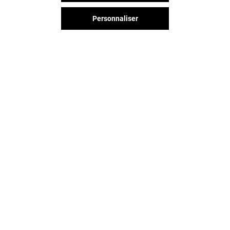
Personnaliser
LAURA TODD
SCOPA
Fermé
Fermé
Vous avez quitté L'esplanade ?
L'aventure continue sur les
réseaux sociaux !