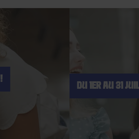
!
DU 1ER AU 31 JUI