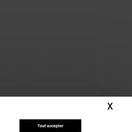
X
Masq
Tout accepter