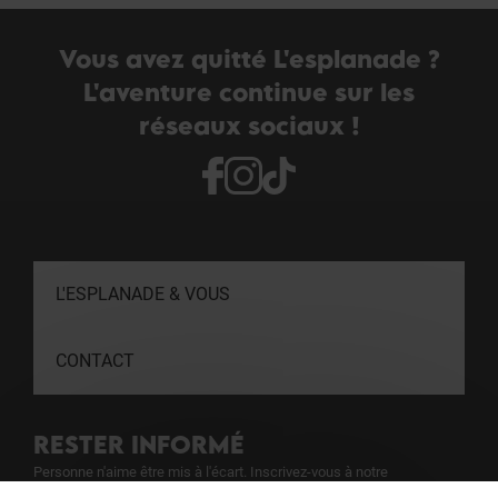
Vous avez quitté L'esplanade ?
L'aventure continue sur les
réseaux sociaux !
L'ESPLANADE & VOUS
CONTACT
RESTER INFORMÉ
Personne n'aime être mis à l'écart. Inscrivez-vous à notre
newsletter pour ne rien rater de notre actualité.