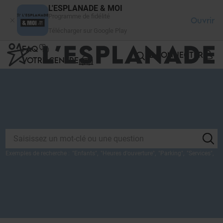
Panneau de gestion des cookies
L'ESPLANADE & MOI
Programme de fidélité
Ouvrir
Télécharger sur Google Play
FAQ
SE CONNECTER
VOTRE CENTRE
Exemples de recherche :
"
Enfants
",
"
Heures d'ouverture
",
"
Parking
",
"
Services
",