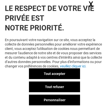
X
Masq
LE RESPECT DE VOTRE VIE
Voir notre politique de protection des
PRIVÉE EST
données personelles
.
NOTRE PRIORITÉ.
TOUJOURS GAGNANT EN ÉTANT
FIDELE
En poursuivant votre navigation sur ce site, vous acceptez la
collecte de données personnelles pour améliorer votre expérience
Devenez membre de L'esplanade pour bénéficier
client, vous acceptez l'utilisation de cookies nous permettant de
d'avantages, d'offres et de services exclusifs dans
mesurer l'audience de notre site et de vous proposer des services
votre Centre Commercial L'esplanade et chez nos
et du contenu adapté à vos centres d'intérêts ainsi que la collecte
partenaires.
d’autres données personnelles. Pour plus d'informations ou pour
changer vos préférences de cookies,
veuillez cliquer ici.
Tout accepter
CGU
Mentions légales
Données personnelles
Tout refuser
Règlement Intérieur
Personnaliser