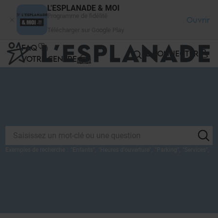
Panneau de gestion des cookies
L'ESPLANADE & MOI
Programme de fidélité
Ouvrir
Télécharger sur Google Play
FAQ
SE CONNECTER
VOTRE CENTRE
Exemples de recherche :
"
Enfants
",
"
Heures d'ouverture
",
"
Parking
",
"
Services
",