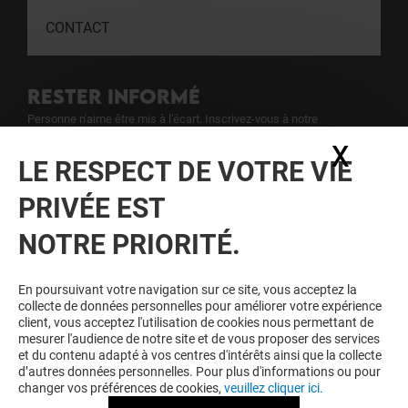
CONTACT
RESTER INFORMÉ
Personne n'aime être mis à l'écart. Inscrivez-vous à notre
newsletter pour ne rien rater de notre actualité.
X
Masq
LE RESPECT DE VOTRE VIE
Voir notre politique de protection des
PRIVÉE EST
données personelles
.
NOTRE PRIORITÉ.
TOUJOURS GAGNANT EN ÉTANT
FIDELE
En poursuivant votre navigation sur ce site, vous acceptez la
collecte de données personnelles pour améliorer votre expérience
Devenez membre de L'esplanade pour bénéficier
client, vous acceptez l'utilisation de cookies nous permettant de
d'avantages, d'offres et de services exclusifs dans
mesurer l'audience de notre site et de vous proposer des services
votre Centre Commercial L'esplanade et chez nos
et du contenu adapté à vos centres d'intérêts ainsi que la collecte
partenaires.
d’autres données personnelles. Pour plus d'informations ou pour
changer vos préférences de cookies,
veuillez cliquer ici.