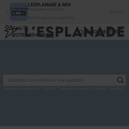
Panneau de gestion des cookies
L'ESPLANADE & MOI
Programme de fidélité
Ouvrir
Télécharger sur Google Play
FAQ
SE CONNECTER
VOTRE CENTRE
Exemples de recherche :
"
Enfants
",
"
Heures d'ouverture
",
"
Parking
",
"
Services
",