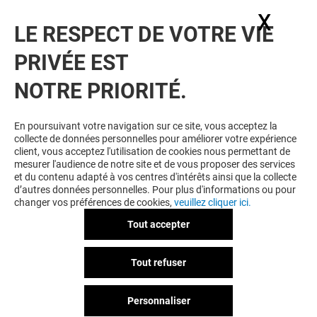
newsletter pour ne rien rater de notre actualité.
X
Masq
LE RESPECT DE VOTRE VIE
Voir notre politique de protection des
PRIVÉE EST
données personelles
.
NOTRE PRIORITÉ.
TOUJOURS GAGNANT EN ÉTANT
FIDELE
En poursuivant votre navigation sur ce site, vous acceptez la
collecte de données personnelles pour améliorer votre expérience
Devenez membre de L'esplanade pour bénéficier
client, vous acceptez l'utilisation de cookies nous permettant de
d'avantages, d'offres et de services exclusifs dans
mesurer l'audience de notre site et de vous proposer des services
votre Centre Commercial L'esplanade et chez nos
et du contenu adapté à vos centres d'intérêts ainsi que la collecte
partenaires.
d’autres données personnelles. Pour plus d'informations ou pour
changer vos préférences de cookies,
veuillez cliquer ici.
Tout accepter
CGU
Mentions légales
Données personnelles
Tout refuser
Règlement Intérieur
Personnaliser