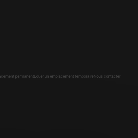
acement permanent
Louer un emplacement temporaire
Nous contacter