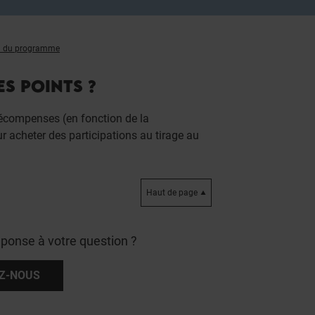
l du programme
ES POINTS ?
écompenses (en fonction de la
our acheter des participations au tirage au
Haut de page
éponse à votre question ?
Z-NOUS