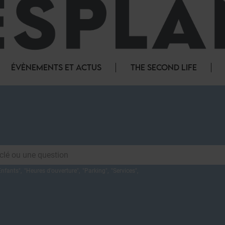
ÉVÈNEMENTS ET ACTUS
THE SECOND LIFE
Enfants
",
"
Heures d'ouverture
",
"
Parking
",
"
Services
",