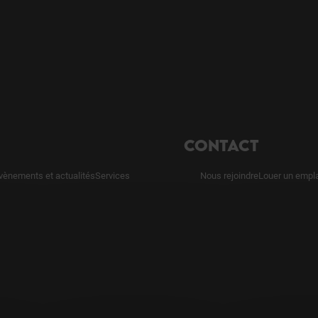
CONTACT
vènements et actualités
Services
Nous rejoindre
Louer un empl