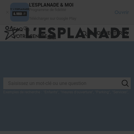
Panneau de gestion des cookies
L'ESPLANADE & MOI
Programme de fidélité
Ouvrir
Télécharger sur Google Play
FAQ
SE CONNECTER
VOTRE CENTRE
Exemples de recherche :
"
Enfants
",
"
Heures d'ouverture
",
"
Parking
",
"
Services
",