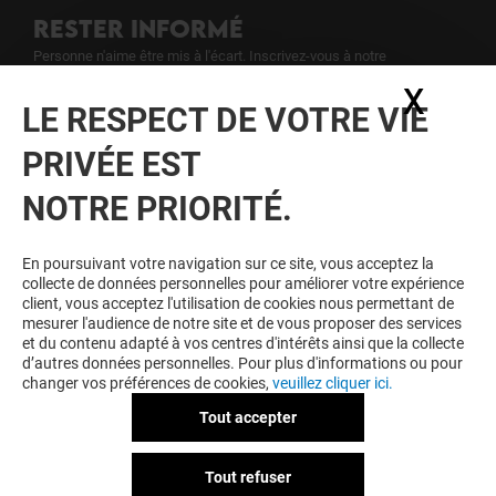
RESTER INFORMÉ
Personne n'aime être mis à l'écart. Inscrivez-vous à notre
newsletter pour ne rien rater de notre actualité.
X
Masq
LE RESPECT DE VOTRE VIE
Voir notre politique de protection des
PRIVÉE EST
données personelles
.
NOTRE PRIORITÉ.
TOUJOURS GAGNANT EN ÉTANT
FIDELE
En poursuivant votre navigation sur ce site, vous acceptez la
collecte de données personnelles pour améliorer votre expérience
Devenez membre de L'esplanade pour bénéficier
client, vous acceptez l'utilisation de cookies nous permettant de
d'avantages, d'offres et de services exclusifs dans
mesurer l'audience de notre site et de vous proposer des services
votre Centre Commercial L'esplanade et chez nos
et du contenu adapté à vos centres d'intérêts ainsi que la collecte
partenaires.
d’autres données personnelles. Pour plus d'informations ou pour
changer vos préférences de cookies,
veuillez cliquer ici.
Tout accepter
CGU
Mentions légales
Données personnelles
Tout refuser
Règlement Intérieur