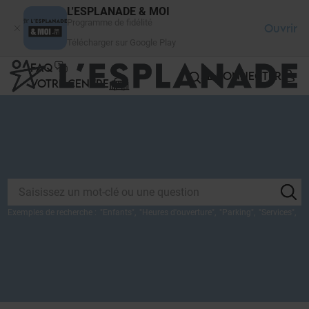
Panneau de gestion des cookies
L'ESPLANADE & MOI
Programme de fidélité
Ouvrir
Télécharger sur Google Play
FAQ
SE CONNECTER
VOTRE CENTRE
Exemples de recherche :
"
Enfants
",
"
Heures d'ouverture
",
"
Parking
",
"
Services
",