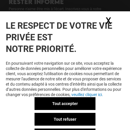
RESTER INFORMÉ
Personne n'aime être mis à l'écart. Inscrivez-vous à notre
newsletter pour ne rien rater de notre actualité.
X
Masq
LE RESPECT DE VOTRE VIE
Voir notre politique de protection des
PRIVÉE EST
données personelles
.
NOTRE PRIORITÉ.
TOUJOURS GAGNANT EN ÉTANT
FIDELE
En poursuivant votre navigation sur ce site, vous acceptez la
collecte de données personnelles pour améliorer votre expérience
Devenez membre de L'esplanade pour bénéficier
client, vous acceptez l'utilisation de cookies nous permettant de
d'avantages, d'offres et de services exclusifs dans
mesurer l'audience de notre site et de vous proposer des services
votre Centre Commercial L'esplanade et chez nos
et du contenu adapté à vos centres d'intérêts ainsi que la collecte
partenaires.
d’autres données personnelles. Pour plus d'informations ou pour
changer vos préférences de cookies,
veuillez cliquer ici.
Tout accepter
CGU
Mentions légales
Données personnelles
Tout refuser
Règlement Intérieur