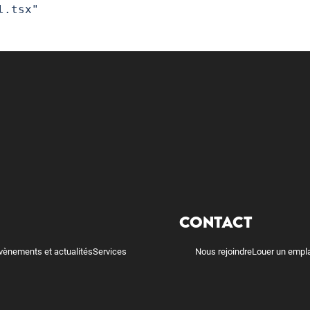
l.tsx"
CONTACT
vènements et actualités
Services
Nous rejoindre
Louer un empl