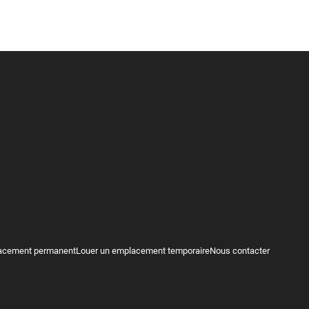
acement permanent
Louer un emplacement temporaire
Nous contacter