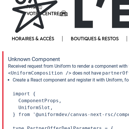
FAQ
VOTRE CENTRE
HORAIRES & ACCÈS
BOUTIQUES & RESTOS
Unknown Component
Received request from Uniform to render a component with 
<UniformComposition />
does not have
partnerOf
Create a React component and register it with Uniform, f
import {

  ComponentProps,

  UniformSlot,

} from '@uniformdev/canvas-next-rsc/compo
type PartnerOfferDealParameters = {
