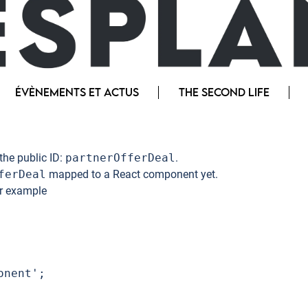
ÉVÈNEMENTS ET ACTUS
THE SECOND LIFE
the public ID:
partnerOfferDeal
.
ferDeal
mapped to a React component yet.
or example
nent';
