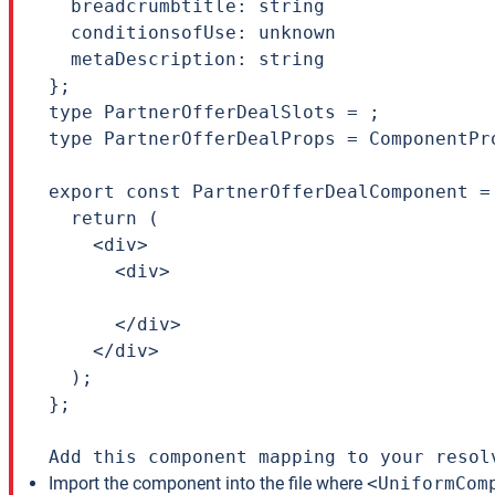
  breadcrumbtitle: string

  conditionsofUse: unknown

  metaDescription: string

};

type PartnerOfferDealSlots = ;

type PartnerOfferDealProps = ComponentPr
export const PartnerOfferDealComponent =
  return (

    <div>

      <div>

      </div>

    </div>

  );

};

Add this component mapping to your resol
Import the component into the file where
<UniformCom