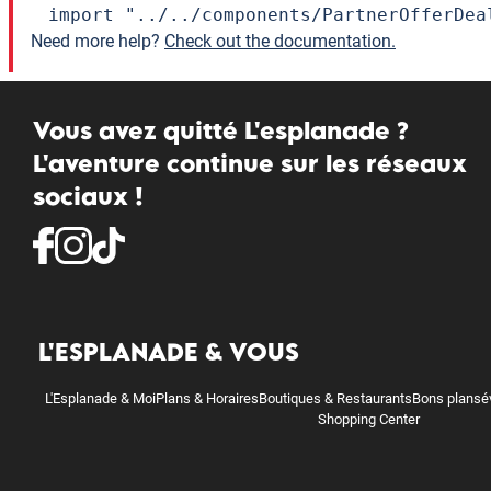
import "../../components/PartnerOfferDea
Need more help?
Check out the documentation.
Vous avez quitté L'esplanade ?
L'aventure continue sur les réseaux
sociaux !
L'ESPLANADE & VOUS
L'Esplanade & Moi
Plans & Horaires
Boutiques & Restaurants
Bons plans
é
Shopping Center