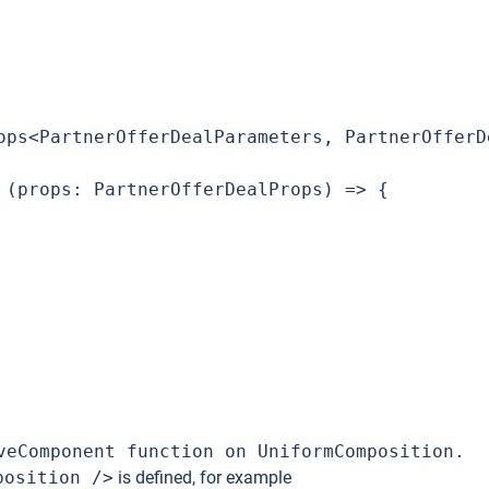
ops<PartnerOfferDealParameters, PartnerOfferDe
 (props: PartnerOfferDealProps) => {

veComponent function on UniformComposition.
position />
is defined, for example