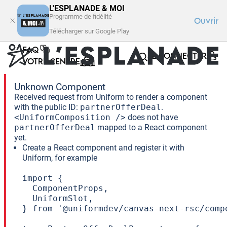
L'ESPLANADE & MOI
Programme de fidélité
Ouvrir
Télécharger sur Google Play
FAQ
SE CONNECTER
VOTRE CENTRE
Unknown Component
Received request from Uniform to render a component
with the public ID:
partnerOfferDeal
.
<UniformComposition />
does not have
partnerOfferDeal
mapped to a React component
yet.
Create a React component and register it with
Uniform, for example
import {

  ComponentProps,

  UniformSlot,

} from '@uniformdev/canvas-next-rsc/compo