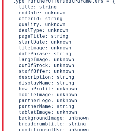
type PartnerOfferDealParameters = {

  title: string

  endDate: unknown

  offerId: string

  quality: unknown

  dealType: unknown

  pageTitle: string

  startDate: unknown

  tileImage: unknown

  datePhrase: string

  largeImage: unknown

  outOfStock: unknown

  staffOffer: unknown

  description: string

  displayName: string

  howToProfit: unknown

  mobileImage: unknown

  partnerLogo: unknown

  partnerName: string

  tabletImage: unknown

  backgroundImage: unknown

  breadcrumbtitle: string

  conditionsofUse: unknown
