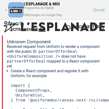
L'ESPLANADE & MOI
Programme de fidélité
Ouvrir
Télécharger sur Google Play
FAQ
SE CONNECTER
VOTRE CENTRE
Unknown Component
Received request from Uniform to render a component
with the public ID:
partnerOfferDeal
.
<UniformComposition />
does not have
partnerOfferDeal
mapped to a React component
yet.
Create a React component and register it with
Uniform, for example
import {

  ComponentProps,

  UniformSlot,

} from '@uniformdev/canvas-next-rsc/compo