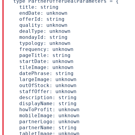
type PartnerOfferDealParameters = {

  title: string

  endDate: unknown

  offerId: string

  quality: unknown

  dealType: unknown

  mondayId: string

  typology: unknown

  frequency: unknown

  pageTitle: string

  startDate: unknown

  tileImage: unknown

  datePhrase: string

  largeImage: unknown

  outOfStock: unknown

  staffOffer: unknown

  description: string

  displayName: string

  howToProfit: unknown

  mobileImage: unknown

  partnerLogo: unknown

  partnerName: string

  tabletImage: unknown
