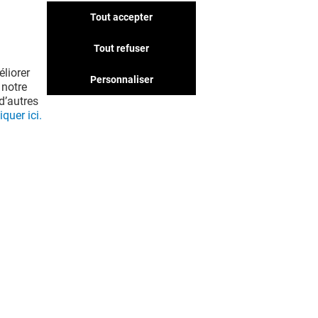
Tout accepter
Nous avons d'autres
boutiques qui pourraient
Tout refuser
vous intéresser. Ne passez
liorer
pas à côté !
Personnaliser
 notre
d’autres
iquer ici.
EN VOIR PLUS ! (35)