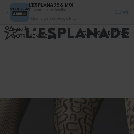
Panneau de gestion des cookies
L'ESPLANADE & MOI
Programme de fidélité
Ouvrir
Télécharger sur Google Play
FAQ
SE CONNECTER
VOTRE CENTRE