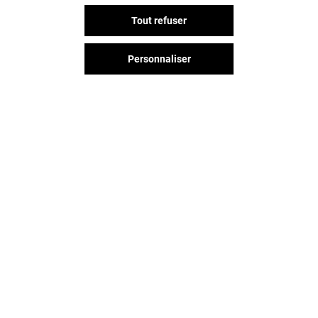
Tout refuser
Personnaliser
MAISON 123
TAPE À L'ŒIL
Fermé
Fermé
Vous avez quitté L'esplanade ?
L'aventure continue sur les
réseaux sociaux !