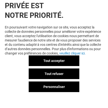
PRIVÉE EST
NOTRE PRIORITÉ.
VOUS EN VOULEZ PLUS ? VOUS
En poursuivant votre navigation sur ce site, vous acceptez la
collecte de données personnelles pour améliorer votre expérience
POURRIEZ AUSSI AIMER
client, vous acceptez l'utilisation de cookies nous permettant de
mesurer l'audience de notre site et de vous proposer des services
et du contenu adapté à vos centres d'intérêts ainsi que la collecte
d’autres données personnelles. Pour plus d'informations ou pour
changer vos préférences de cookies,
veuillez cliquer ici.
Tout accepter
Tout refuser
Personnaliser
MAISON 123
TAPE À L'ŒIL
Ouvert
Ouvert