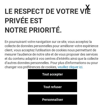
newsletter pour ne rien rater de notre actualité.
X
Masq
LE RESPECT DE VOTRE VIE
Voir notre politique de protection des
PRIVÉE EST
données personelles
.
NOTRE PRIORITÉ.
TOUJOURS GAGNANT EN ÉTANT
FIDELE
En poursuivant votre navigation sur ce site, vous acceptez la
collecte de données personnelles pour améliorer votre expérience
Devenez membre de L'esplanade pour bénéficier
client, vous acceptez l'utilisation de cookies nous permettant de
d'avantages, d'offres et de services exclusifs dans
mesurer l'audience de notre site et de vous proposer des services
votre Centre Commercial L'esplanade et chez nos
et du contenu adapté à vos centres d'intérêts ainsi que la collecte
partenaires.
d’autres données personnelles. Pour plus d'informations ou pour
changer vos préférences de cookies,
veuillez cliquer ici.
Tout accepter
CGU
Mentions légales
Données personnelles
Tout refuser
Règlement Intérieur
Personnaliser