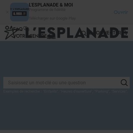
Panneau de gestion des cookies
L'ESPLANADE & MOI
Programme de fidélité
Ouvrir
Télécharger sur Google Play
FAQ
SE CONNECTER
VOTRE CENTRE
Exemples de recherche :
"
Enfants
",
"
Heures d'ouverture
",
"
Parking
",
"
Services
",