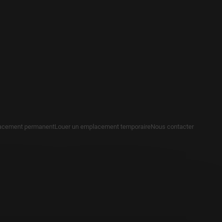
acement permanent
Louer un emplacement temporaire
Nous contacter