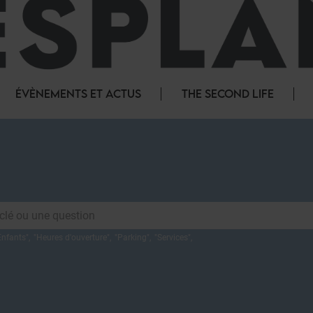
ÉVÈNEMENTS ET ACTUS
THE SECOND LIFE
Enfants
",
"
Heures d'ouverture
",
"
Parking
",
"
Services
",