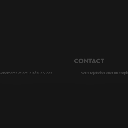
CONTACT
vènements et actualités
Services
Nous rejoindre
Louer un empl